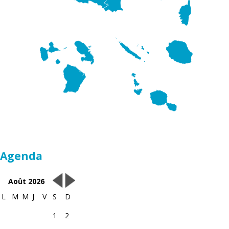
Agenda
Août 2026
L
M
M
J
V
S
D
1
2