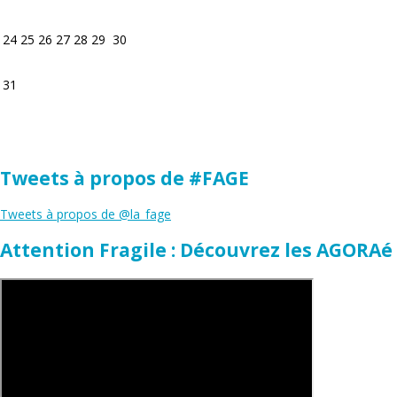
24
25
26
27
28
29
30
31
Tweets à propos de #FAGE
Tweets à propos de @la_fage
Attention Fragile : Découvrez les AGORAé