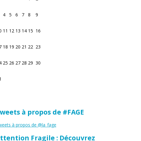
4
5
6
7
8
9
0
11
12
13
14
15
16
7
18
19
20
21
22
23
4
25
26
27
28
29
30
1
weets à propos de #FAGE
eets à propos de @la_fage
ttention Fragile : Découvrez