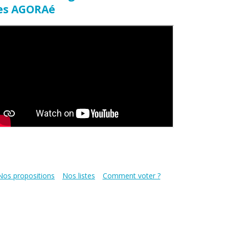
es AGORAé
Nos propositions
Nos listes
Comment voter ?