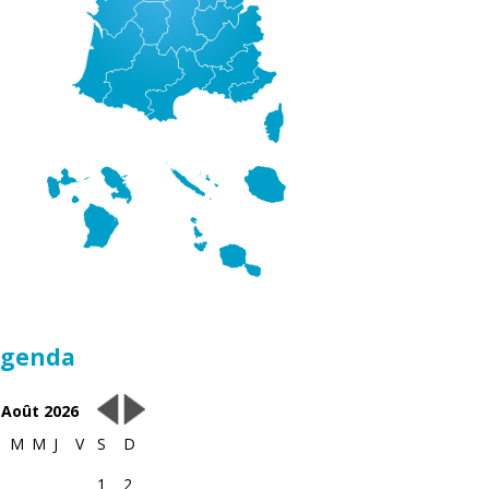
genda
Août 2026
M
M
J
V
S
D
1
2