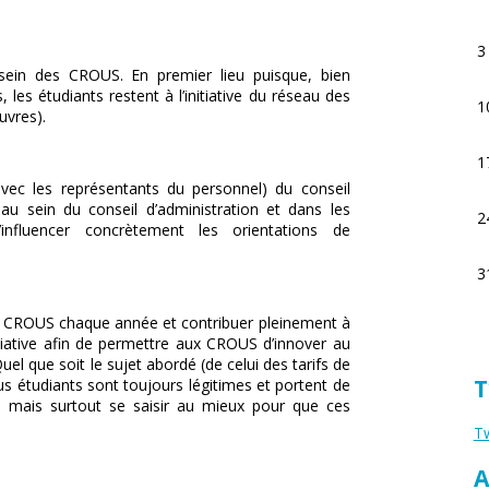
3
u sein des CROUS. En premier lieu puisque, bien
 les étudiants restent à l’initiative du réseau des
1
uvres).
1
vec les représentants du personnel) du conseil
e au sein du conseil d’administration et dans les
2
influencer concrètement les orientations de
3
 le CROUS chaque année et contribuer pleinement à
nitiative afin de permettre aux CROUS d’innover au
uel que soit le sujet abordé (de celui des tarifs de
T
us étudiants sont toujours légitimes et portent de
ce, mais surtout se saisir au mieux pour que ces
Tw
A