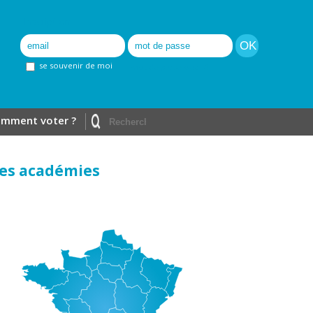
Inscription
se souvenir de moi
mot de passe oublié
mment voter ?
es académies